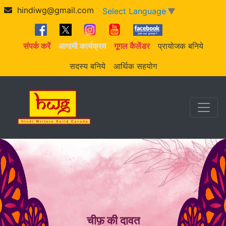
hindiwg@gmail.com
Select Language
▼
संपर्क करें
आगामी कार्यक्रम
गूगल कैलेंडर
प्रायोजक बनिये
सदस्य बनिये
आर्थिक सहयोग
चीफ़ की दावत