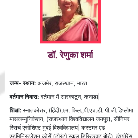
डॉ. रेणुका शर्मा
जन्म-
स्थान:
अजमेर, राजस्थान, भारत
वर्तमान
निवास:
वर्तमान में सास्काटून, कनाडा|
शिक्षा:
स्नातकोत्तर, (हिंदी),एम. फिल.,पी.एच.डी. पी.जी.डिप्लोमा
मासकम्युनिकेशन, (राजस्थान विश्वविद्यालय जयपुर), सीनियर
रिसर्च एसोशिएट मुंबई विश्वविद्यालय| कस्टमर एंड
एडमिनिस्ट्रेशन कोर्से (टोरंटो स्कूल डिस्ट्रिक्ट बोर्ड), इंश्योरेंस