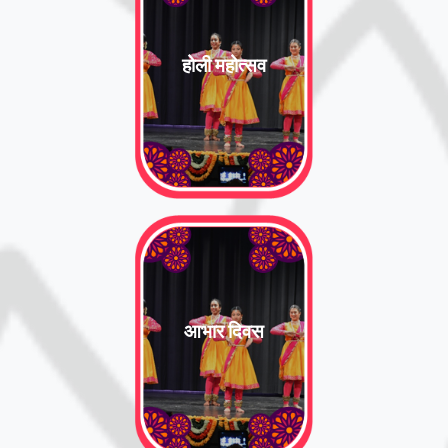
होली महोत्सव
आभार दिवस