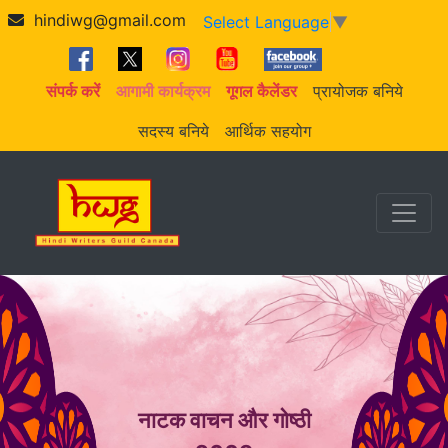
hindiwg@gmail.com
Select Language
▼
संपर्क करें
आगामी कार्यक्रम
गूगल कैलेंडर
प्रायोजक बनिये
सदस्य बनिये
आर्थिक सहयोग
नाटक वाचन और गोष्ठी