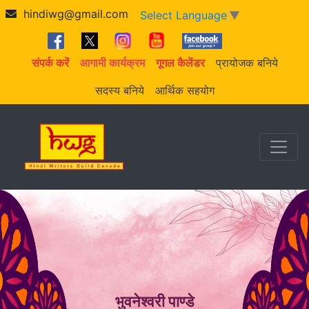
hindiwg@gmail.com
Select Language
▼
संपर्क करें
आगामी कार्यक्रम
गूगल कैलेंडर
प्रायोजक बनिये
सदस्य बनिये
आर्थिक सहयोग
भुवनेश्वरी पाण्डे