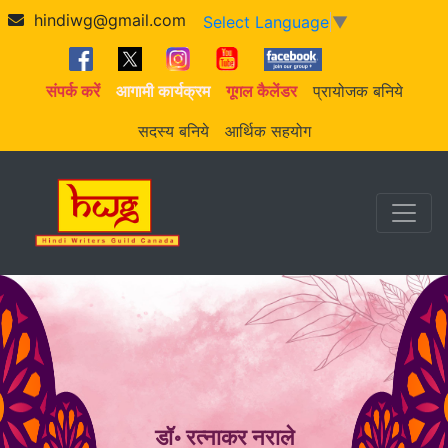
hindiwg@gmail.com
Select Language
▼
संपर्क करें
आगामी कार्यक्रम
गूगल कैलेंडर
प्रायोजक बनिये
सदस्य बनिये
आर्थिक सहयोग
डॉ॰ रत्नाकर नराले