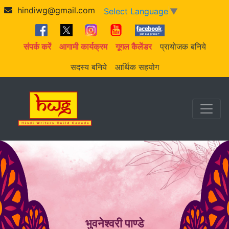
hindiwg@gmail.com
Select Language
▼
संपर्क करें
आगामी कार्यक्रम
गूगल कैलेंडर
प्रायोजक बनिये
सदस्य बनिये
आर्थिक सहयोग
भुवनेश्वरी पाण्डे